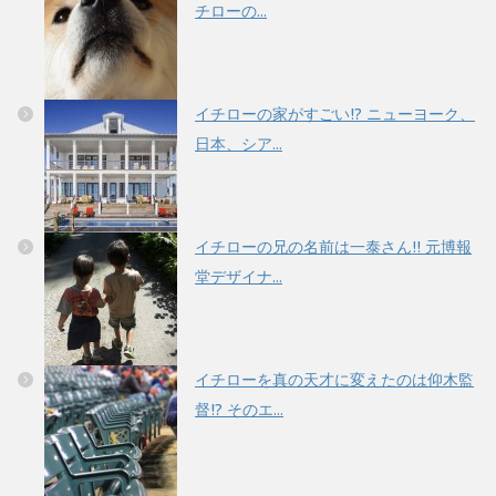
チローの...
イチローの家がすごい!? ニューヨーク、
日本、シア...
イチローの兄の名前は一泰さん!! 元博報
堂デザイナ...
イチローを真の天才に変えたのは仰木監
督!? そのエ...