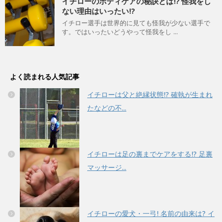
イチローのボディケアの秘訣とは!? 怪我をし
ない理由はいったい!?
イチロー選手は世界的に見ても怪我が少ない選手で
す。ではいったいどうやって怪我をし ...
よく読まれる人気記事
イチローは父と絶縁状態!? 確執が生まれ
たなどの不...
イチローは足の裏までケアをする!? 足裏
マッサージ...
イチローの愛犬・一弓! 名前の由来は? イ