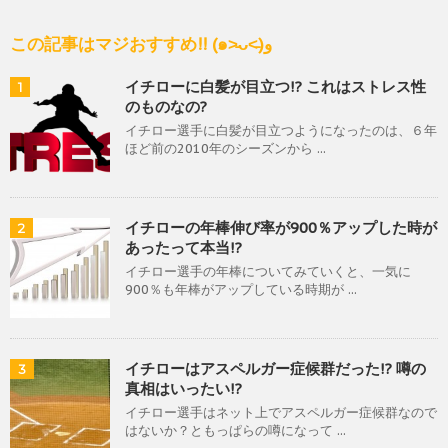
この記事はマジおすすめ!! (๑˃̵ᴗ˂̵)و
イチローに白髪が目立つ!? これはストレス性
1
のものなの?
イチロー選手に白髪が目立つようになったのは、６年
ほど前の2010年のシーズンから ...
イチローの年棒伸び率が900％アップした時が
2
あったって本当!?
イチロー選手の年棒についてみていくと、一気に
900％も年棒がアップしている時期が ...
イチローはアスペルガー症候群だった!? 噂の
3
真相はいったい!?
イチロー選手はネット上でアスペルガー症候群なので
はないか？ともっぱらの噂になって ...