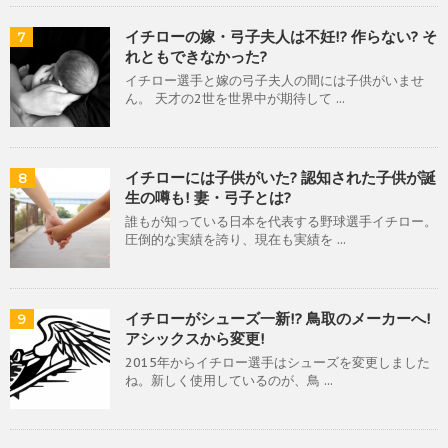
イチローの嫁・弓子夫人は不妊!? 作らない? そ
7
れともできなかった?
イチロー選手と嫁の弓子夫人の間には子供がいませ
ん。 天才の2世を世界中が期待して ...
イチローには子供がいた? 認知された子供が誕
8
生の噂も! 妻・弓子とは?
誰もが知っている日本を代表する野球選手イチロー。
圧倒的な実績を誇り、現在も実績を ...
イチローがシューズ一新!? 鳥取のメーカーへ!
9
アシックスから変更!
2015年からイチロー選手はシューズを変更しました
ね。新しく使用しているのが、鳥 ...