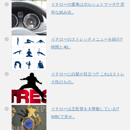
イチローの愛車はポルシェとマーチ!? 意
外な組み合...
イチローのストレッチメニューを紹介!!
時間と40...
イチローに白髪が目立つ!? これはストレ
ス性のもの...
イチローは王監督を大尊敬している!?
WBCで見せ...